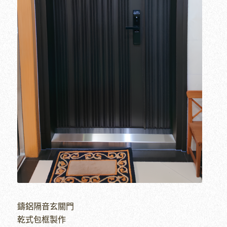
鑄鋁隔音玄關門
乾式包框製作