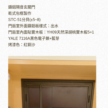
鑄鋁隔音玄關門
乾式包框製作
STC-51分貝(±5~8)
門扇室外面鑄鋁板樣式：出水
門扇室內面貼實木板：YH09天然深胡桃實木板5+1
YALE 7116A黑色電子鎖+藍芽
烤漆色：紅銅沙