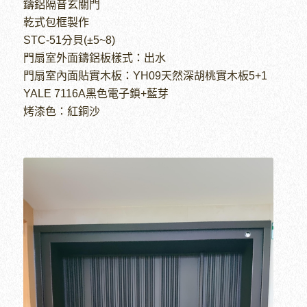
鑄鋁隔音玄關門
乾式包框製作
STC-51分貝(±5~8)
門扇室外面鑄鋁板樣式：出水
門扇室內面貼實木板：YH09天然深胡桃實木板5+1
YALE 7116A黑色電子鎖+藍芽
烤漆色：紅銅沙