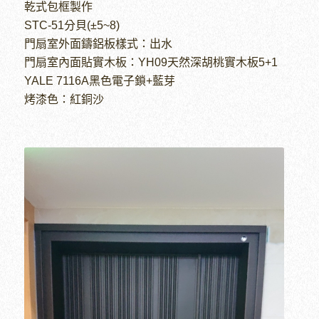
乾式包框製作
STC-51分貝(±5~8)
門扇室外面鑄鋁板樣式：出水
門扇室內面貼實木板：YH09天然深胡桃實木板5+1
YALE 7116A黑色電子鎖+藍芽
烤漆色：紅銅沙